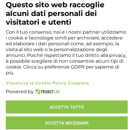
Questo sito web raccoglie
alcuni dati personali dei
visitatori e utenti
Con il tuo consenso, noi e i nostri partner utilizziamo
i cookie e tecnologie simili per archiviare, accedere
ed elaborare i dati personali come, ad esempio, la
visita al sito web o la personalizzazione degli
annunci. Poiché rispettiamo il tuo diritto alla privacy,
è possibile scegliere di non consentire alcuni tipi di
cookie. Clicca su preferenze GDPR per saperne di
più.
​Copyright © 2026 - A. Benevenuta & C. SpA - 10122 - Torino -
Italy. Registro Imprese di Torino Nr. Iscrizione ​00504730011
Visualizza la Cookie Policy Completa
Capitale sociale € 1.000.400,00 - REA TO123456 - Sede
Powered by
legale: Via G. Botero 17 - 10122 - Torino. C.F. e P.IVA ​
IT00504730011
ACCETTA TUTTO
GDPR - Whistleblowing
ACCETTA NECESSARI