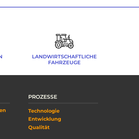
N
​LANDWIRTSCHAFTLICHE
FAHRZEUGE
PROZESSE
ien
Technologie
Entwicklung
Qualit​ät