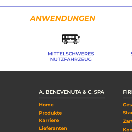
​ANWENDUNGEN
​MITTELSCHWERES
NUTZFAHRZEUG
A. ​BENEVENUTA & C. SPA
FI
Home​​
Ges
Sta
Produkte
Karriere
Zar
Lieferanten
Kon