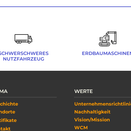
​SCHWERSCHWERES
​ERDBAUMASCHINE
NUTZFAHRZEUG
RMA
WERTE
chichte
Unternehmensrichtlin
ndorte
Nachhaltigkeit
Vision/Mission
tifikate
WCM
takt