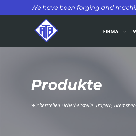
​We have been forging and machini
FIRMA
​Produkte
​Wir herstellen Sicherheitsteile, Trägern, Bremshe