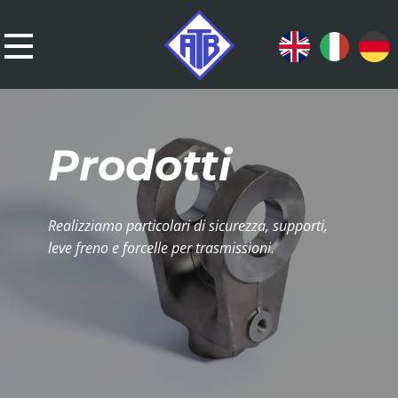
Prodotti
​Realizziamo particolari di sicurezza, supporti,
leve freno e forcelle per trasmissioni.