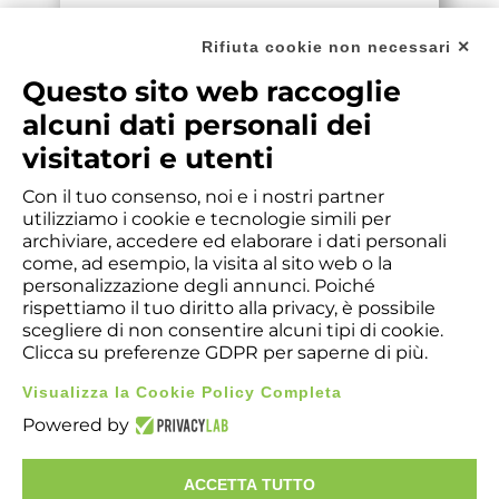
Rifiuta cookie non necessari ✕
ISO 14001:2015
Questo sito web raccoglie
alcuni dati personali dei
Certificato n°
visitatori e utenti
​ICIM-14001-050899-01
Con il tuo consenso, noi e i nostri partner
Tutte le sedi Italia
utilizziamo i cookie e tecnologie simili per
archiviare, accedere ed elaborare i dati personali
come, ad esempio, la visita al sito web o la
DOWNLOAD
personalizzazione degli annunci. Poiché
rispettiamo il tuo diritto alla privacy, è possibile
scegliere di non consentire alcuni tipi di cookie.
Clicca su preferenze GDPR per saperne di più.
Visualizza la Cookie Policy Completa
Powered by
​Copyright © 2026 - A. Benevenuta & C. SpA - 10122 - Torino -
Italy. Registro Imprese di Torino Nr. Iscrizione ​00504730011
Capitale sociale € 1.000.400,00 - REA TO123456 - Sede
ACCETTA TUTTO
legale: Via G. Botero 17 - 10122 - Torino. C.F. e P.IVA ​