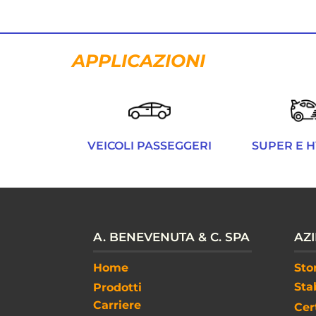
APPLICAZIONI
VEICOLI PASSEGGERI
SUPER E 
A. BENEVENUTA & C. SPA
AZ
Home​​
Sto
Sta
Prodotti
Carriere
Cer