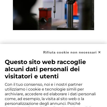
Rifiuta cookie non necessari ✕
EQUIPAGGIAMENTO PER
ISPEZIONI
Questo sito web raccoglie
alcuni dati personali dei
2 CMM Zeiss Contura®, 1 CMM Zeiss
visitatori e utenti
Duramax®, 1 CMM DEA Mistral®, 1
Scanner 3D HandyScan® GOM, 1
Con il tuo consenso, noi e i nostri partner
utilizziamo i cookie e tecnologie simili per
Quantometro Biard, 2 Laboratori per
archiviare, accedere ed elaborare i dati personali
analisi chimica e strutturale per metalli
come, ad esempio, la visita al sito web o la
personalizzazione degli annunci. Poiché