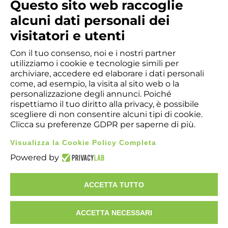
Questo sito web raccoglie
Italy
alcuni dati personali dei
+39 0124 707.811
visitatori e utenti
Con il tuo consenso, noi e i nostri partner
info@benevenuta.it
utilizziamo i cookie e tecnologie simili per
archiviare, accedere ed elaborare i dati personali
Activity
come, ad esempio, la visita al sito web o la
Administration
❯
personalizzazione degli annunci. Poiché
rispettiamo il tuo diritto alla privacy, è possibile
scegliere di non consentire alcuni tipi di cookie.
Clicca su preferenze GDPR per saperne di più.
Visualizza la Cookie Policy Completa
Powered by
Copyright © 2026 - A. Benevenuta & C. SpA - 10122 - Torino -
Italy. Registro Imprese di Torino Nr. Iscrizione ​00504730011
Capitale sociale € 1.000.400,00 - REA TO123456 - Sede
ACCETTA TUTTO
legale: Via G. Botero 17 - 10122 - Torino. C.F. e P.IVA ​
IT00504730011
ACCETTA NECESSARI
GDPR - Whistleblowing